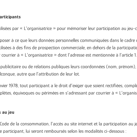
articipants
ilisées par « L’organisatrice » pour mémoriser leur participation au jeu-c
pposer à ce que leurs données personnelles communiquées dans le cadre de 
ilisées à des fins de prospection commerciale, en dehors de la participatio
courrier à « L’organisatrice » dont l’adresse est mentionnée à l’article 1.
e publicitaire ou de relations publiques leurs coordonnées (nom, prénom),
onque, autre que l’attribution de leur lot.
r 1978, tout participant a le droit d’exiger que soient rectifiées, complét
plètes, équivoques ou périmées en s’adressant par courrier à « L’organisat
s au jeu
ode de la consommation, l’accès au site internet et la participation au je
le participant, lui seront remboursés selon les modalités ci-dessous :