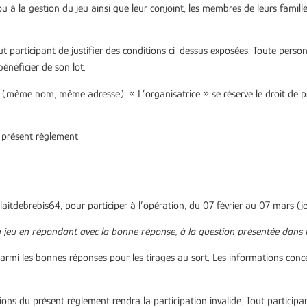
 ou à la gestion du jeu ainsi que leur conjoint, les membres de leurs fami
ut participant de justifier des conditions ci-dessus exposées. Toute perso
bénéficier de son lot.
e (même nom, même adresse). « L’organisatrice » se réserve le droit de pr
u présent règlement.
aitdebrebis64, pour participer à l’opération, du
07 février au 07 mars (jo
 jeu en répondant avec la bonne réponse, à la question présentée dans 
rmi les bonnes réponses pour les tirages au sort. Les informations conc
ions du présent règlement rendra la participation invalide. Tout particip