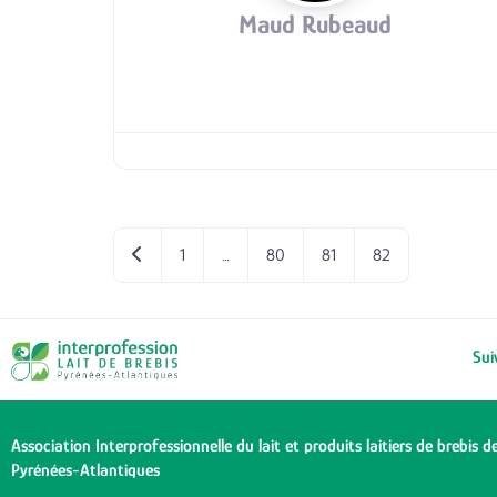
Maud Rubeaud
Articles plus récents
1
…
80
81
82
Sui
Association Interprofessionnelle du lait et produits laitiers de brebis d
Pyrénées-Atlantiques