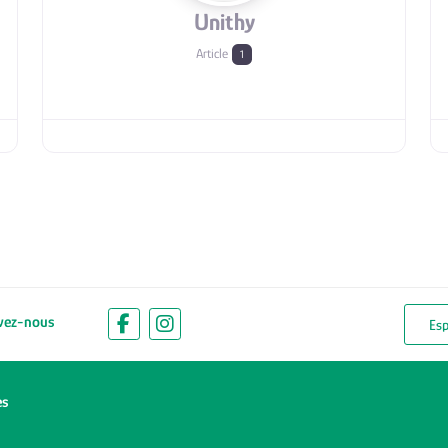
Unithy
Article
1
vez-nous
Es
es