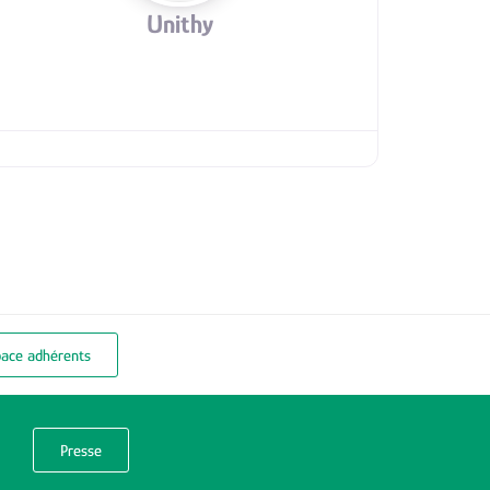
Unithy
pace adhérents
Presse