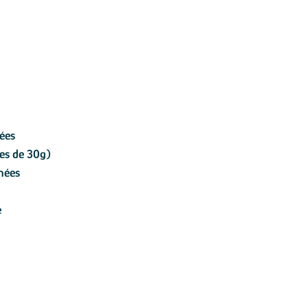
nées
hes de 30g)
inées
e