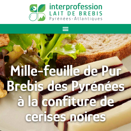
Mille-feuille de Pur
Brebis des Pyrénées
à la confiture de
cerises noires