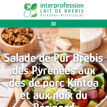
Salade de Pur Brebis
des Pyrénées aux
dés de porc Kintoa
et aux noix du