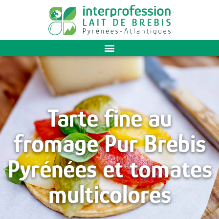
Tarte fine au
fromage Pur Brebis
Pyrénées et tomates
multicolores